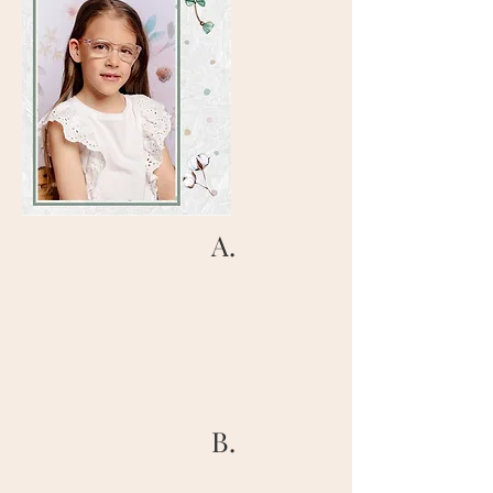
A.
B.